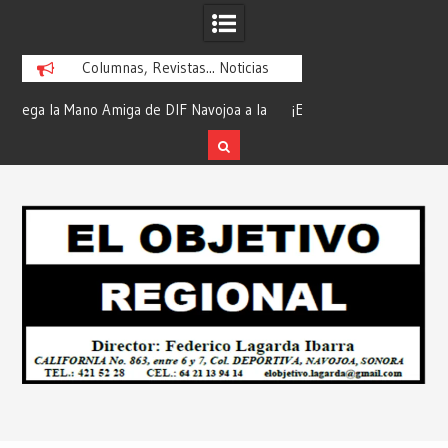
Columnas, Revistas... Noticias
la
¡En Etchojoa es Momento de Actuar por
“Compromiso Cumplid
la Salud de Nuestras Familias!… Desde:
de Huicochic”… Des
Redacción “El Objetivo Regional”.
Objetivo R
Skip
to
content