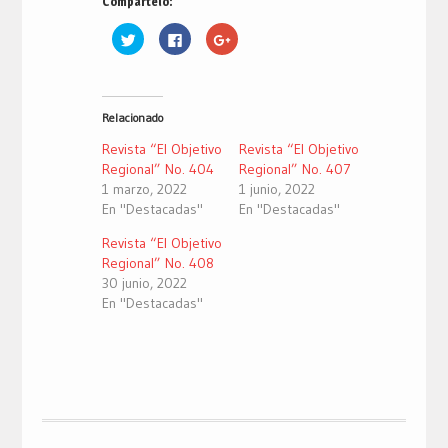
Compártelo:
Haz
Haz
Haz
clic
clic
clic
para
para
para
compartir
compartir
compartir
en
en
en
Twitter
Facebook
Google+
(Se
(Se
(Se
Relacionado
abre
abre
abre
en
en
en
una
una
una
Revista “El Objetivo
Revista “El Objetivo
ventana
ventana
ventana
nueva)
nueva)
nueva)
Regional” No. 404
Regional” No. 407
1 marzo, 2022
1 junio, 2022
En "Destacadas"
En "Destacadas"
Revista “El Objetivo
Regional” No. 408
30 junio, 2022
En "Destacadas"