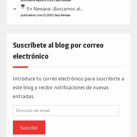
publicado el agosto 4, 2026
|
bajo
Navojoa
En Navojoa: ¡Buscamos al...
publicado el julio 23, 2026
|
bajo
Navojoa
Suscríbete al blog por correo
electrónico
Introduce tu correo electrónico para suscribirte a
este blog y recibir notificaciones de nuevas
entradas.
Dirección
de
email