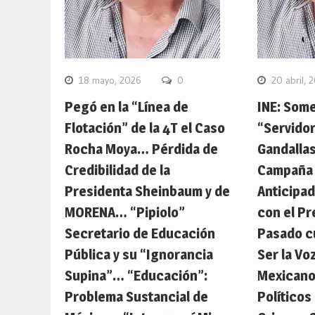
18 mayo, 2026
0
20 abril, 
Pegó en la “Línea de
INE: Som
Flotación” de la 4T el Caso
“Servido
Rocha Moya… Pérdida de
Gandalla
Credibilidad de la
Campaña 
Presidenta Sheinbaum y de
Anticipa
MORENA… “Pipiolo”
con el Pr
Secretario de Educación
Pasado c
Pública y su “Ignorancia
Ser la Vo
Supina”… “Educación”:
Mexicano
Problema Sustancial de
Políticos