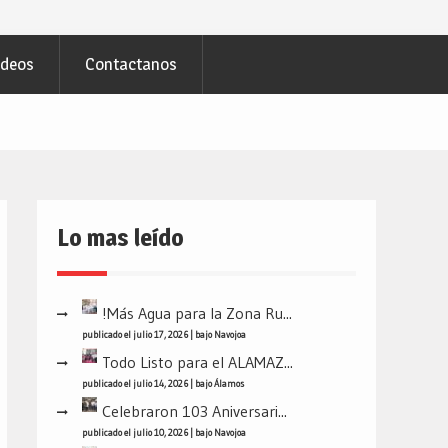
ideos
Contactanos
Lo mas leído
!Más Agua para la Zona Ru...
publicado el julio 17, 2026
|
bajo
Navojoa
Todo Listo para el ALAMAZ...
publicado el julio 14, 2026
|
bajo
Álamos
Celebraron 103 Aniversari...
publicado el julio 10, 2026
|
bajo
Navojoa