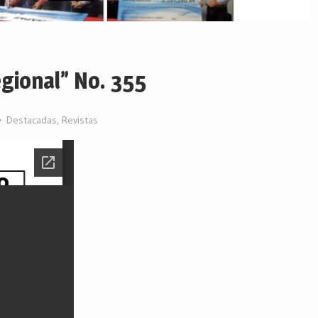
egional” No. 355
Destacadas
,
Revistas