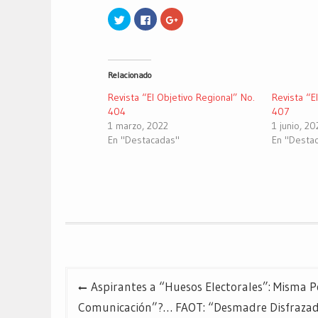
Haz
Haz
Haz
clic
clic
clic
para
para
para
compartir
compartir
compartir
en
en
en
Twitter
Facebook
Google+
(Se
(Se
(Se
Relacionado
abre
abre
abre
en
en
en
una
una
una
Revista “El Objetivo Regional” No.
Revista “E
ventana
ventana
ventana
nueva)
nueva)
nueva)
404
407
1 marzo, 2022
1 junio, 20
En "Destacadas"
En "Desta
Navegación
Aspirantes a “Huesos Electorales”: Misma P
de
Comunicación”?… FAOT: “Desmadre Disfrazado