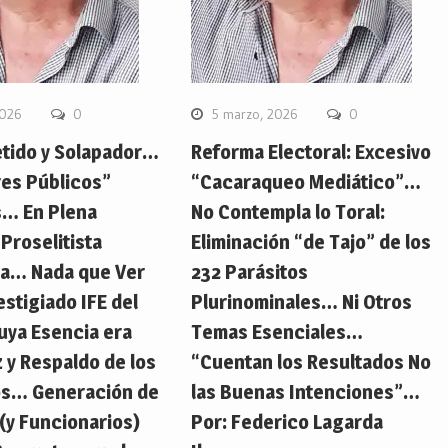
2026
0
5 marzo, 2026
0
etido y Solapador…
Reforma Electoral: Excesivo
res Públicos”
“Cacaraqueo Mediático”…
s… En Plena
No Contempla lo Toral:
Proselitista
Eliminación “de Tajo” de los
da… Nada que Ver
232 Parásitos
estigiado IFE del
Plurinominales… Ni Otros
uya Esencia era
Temas Esenciales…
z y Respaldo de los
“Cuentan los Resultados No
s… Generación de
las Buenas Intenciones”…
 (y Funcionarios)
Por: Federico Lagarda