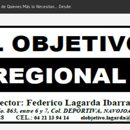
an… Desde:
Es María Rosario Esquer la Afortunada Ganadora del
AUTOMÓVIL DODGE ATTITUDE de “GANA CON TU
PREDIAL 2026”… Desde: Redacción “El Objetivo
Regional”.