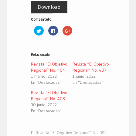
Download
Compártelo:
Haz
Haz
Haz
clic
clic
clic
para
para
para
compartir
compartir
compartir
en
en
en
Twitter
Facebook
Google+
(Se
(Se
(Se
Relacionado
abre
abre
abre
en
en
en
una
una
una
Revista “El Objetivo
Revista “El Objetivo
ventana
ventana
ventana
nueva)
nueva)
nueva)
Regional” No. 404
Regional” No. 407
1 marzo, 2022
1 junio, 2022
En "Destacadas"
En "Destacadas"
Revista “El Objetivo
Regional” No. 408
30 junio, 2022
En "Destacadas"
Revista “El Objetivo Regional” No. 392