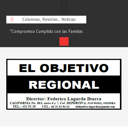
Columnas, Revistas... Noticias
or
“Compromiso Cumplido con las Familias
Llegaron Médicos a 
:
de Huicochic”… Desde: Redacción “El
Rurales de Navojoa
Objetivo Regional”.
“El Objetivo
Skip
to
content