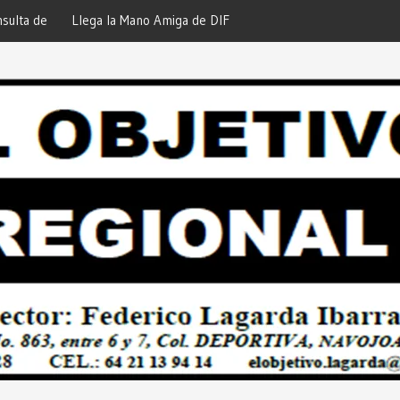
iga de DIF Navojoa a la Ampliación
¡En Etchojoa es Momento de
 Feria de Servicios… Desde: Redacción
Nuestras Familias!… Desde: 
onal”.
Regional”.