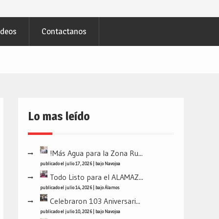
ideos
Contactanos
Lo mas leído
!Más Agua para la Zona Ru...
publicado el julio 17, 2026
|
bajo
Navojoa
Todo Listo para el ALAMAZ...
publicado el julio 14, 2026
|
bajo
Álamos
Celebraron 103 Aniversari...
publicado el julio 10, 2026
|
bajo
Navojoa