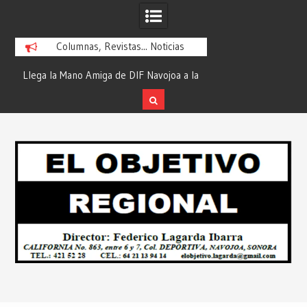
Columnas, Revistas... Noticias
ra
Llega la Mano Amiga de DIF Navojoa a la
¡En Etchojoa es Mom
y
Ampliación Beltrones con la Feria de
la Salud de Nuestra
Servicios… Desde: Redacción “El
Redacción “El Obj
Skip
l
Objetivo Regional”.
to
content