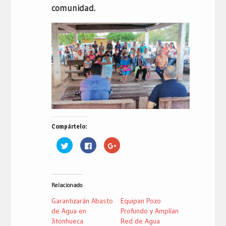
comunidad.
Compártelo:
Haz
Haz
Haz
clic
clic
clic
para
para
para
compartir
compartir
compartir
en
en
en
Twitter
Facebook
Google+
(Se
(Se
(Se
Relacionado
abre
abre
abre
en
en
en
una
una
una
Garantizarán Abasto
Equipan Pozo
ventana
ventana
ventana
nueva)
nueva)
nueva)
de Agua en
Profundo y Amplían
Jitonhueca
Red de Agua