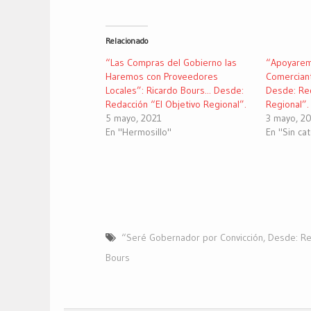
para
para
para
compartir
compartir
compartir
en
en
en
Twitter
Facebook
Google+
(Se
(Se
(Se
Relacionado
abre
abre
abre
en
en
en
una
una
una
“Las Compras del Gobierno las
“Apoyarem
ventana
ventana
ventana
nueva)
nueva)
nueva)
Haremos con Proveedores
Comerciant
Locales”: Ricardo Bours... Desde:
Desde: Red
Redacción “El Objetivo Regional”.
Regional”.
5 mayo, 2021
3 mayo, 2
En "Hermosillo"
En "Sin ca
“Seré Gobernador por Convicción
,
Desde: Re
Bours