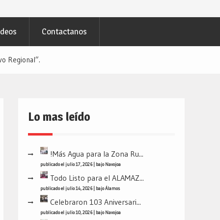
ideos
Contactanos
vo Regional”.
Lo mas leído
!Más Agua para la Zona Ru...
publicado el julio 17, 2026
|
bajo
Navojoa
Todo Listo para el ALAMAZ...
publicado el julio 14, 2026
|
bajo
Álamos
Celebraron 103 Aniversari...
publicado el julio 10, 2026
|
bajo
Navojoa