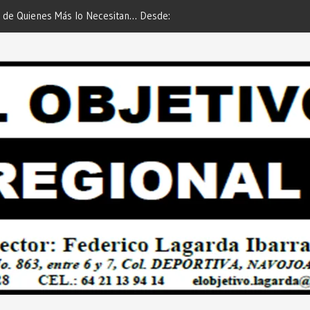
 de Quienes Más lo Necesitan… Desde:
Es María Rosario Esquer la
etivo Regional”.
AUTOMÓVIL DODGE ATTIT
PREDIAL 2026”… Desde: Red
Regional”.