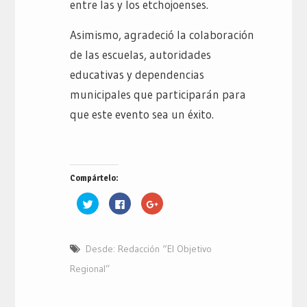
entre las y los etchojoenses.
Asimismo, agradeció la colaboración
de las escuelas, autoridades
educativas y dependencias
municipales que participarán para
que este evento sea un éxito.
Compártelo:
Haz
Haz
Haz
clic
clic
clic
para
para
para
compartir
compartir
compartir
en
en
en
Twitter
Facebook
Google+
Desde: Redacción “El Objetivo
(Se
(Se
(Se
abre
abre
abre
en
en
en
Regional”
una
una
una
ventana
ventana
ventana
nueva)
nueva)
nueva)