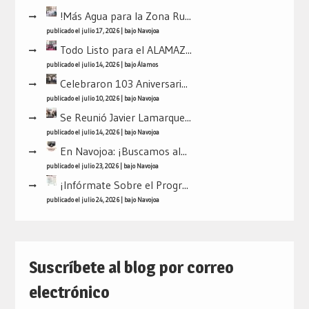
!Más Agua para la Zona Ru...
publicado el julio 17, 2026
|
bajo
Navojoa
Todo Listo para el ALAMAZ...
publicado el julio 14, 2026
|
bajo
Álamos
Celebraron 103 Aniversari...
publicado el julio 10, 2026
|
bajo
Navojoa
Se Reunió Javier Lamarque...
publicado el julio 14, 2026
|
bajo
Navojoa
En Navojoa: ¡Buscamos al...
publicado el julio 23, 2026
|
bajo
Navojoa
¡Infórmate Sobre el Progr...
publicado el julio 24, 2026
|
bajo
Navojoa
Suscríbete al blog por correo
electrónico