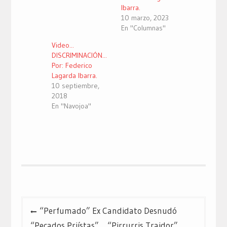
Ibarra.
10 marzo, 2023
En "Columnas"
Video...
DISCRIMINACIÓN...
Por: Federico
Lagarda Ibarra.
10 septiembre,
2018
En "Navojoa"
Navegación
“Perfumado” Ex Candidato Desnudó
de
“Pecados Priístas”… “Pirrurris Traidor”