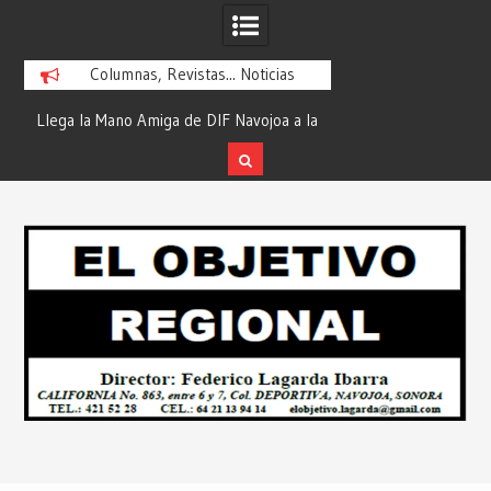
Columnas, Revistas... Noticias
ra
Llega la Mano Amiga de DIF Navojoa a la
¡En Etchojoa es Mom
y
Ampliación Beltrones con la Feria de
la Salud de Nuestra
Servicios… Desde: Redacción “El
Redacción “El Obj
Skip
l
Objetivo Regional”.
to
content