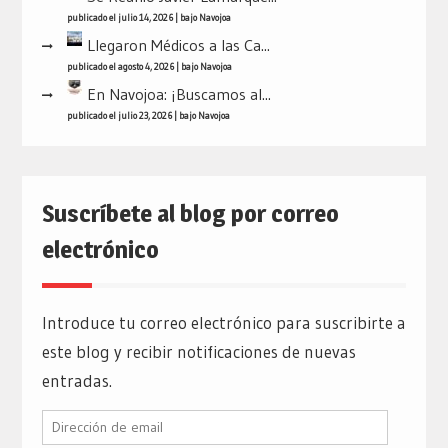
publicado el julio 14, 2026
|
bajo
Navojoa
Llegaron Médicos a las Ca...
publicado el agosto 4, 2026
|
bajo
Navojoa
En Navojoa: ¡Buscamos al...
publicado el julio 23, 2026
|
bajo
Navojoa
Suscríbete al blog por correo
electrónico
Introduce tu correo electrónico para suscribirte a
este blog y recibir notificaciones de nuevas
entradas.
Dirección