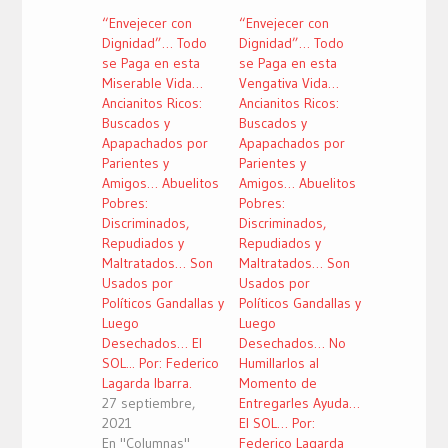
en
en
en
una
una
una
“Envejecer con
“Envejecer con
ventana
ventana
ventana
nueva)
nueva)
nueva)
Dignidad”… Todo
Dignidad”… Todo
se Paga en esta
se Paga en esta
Miserable Vida…
Vengativa Vida…
Ancianitos Ricos:
Ancianitos Ricos:
Buscados y
Buscados y
Apapachados por
Apapachados por
Parientes y
Parientes y
Amigos… Abuelitos
Amigos… Abuelitos
Pobres:
Pobres:
Discriminados,
Discriminados,
Repudiados y
Repudiados y
Maltratados… Son
Maltratados… Son
Usados por
Usados por
Políticos Gandallas y
Políticos Gandallas y
Luego
Luego
Desechados… El
Desechados… No
SOL... Por: Federico
Humillarlos al
Lagarda Ibarra.
Momento de
27 septiembre,
Entregarles Ayuda…
2021
El SOL… Por:
En "Columnas"
Federico Lagarda