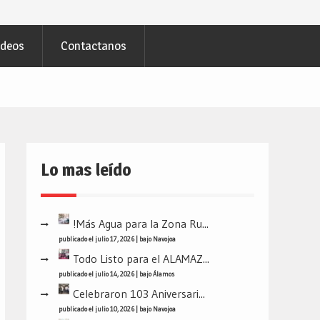
ideos
Contactanos
Lo mas leído
!Más Agua para la Zona Ru...
publicado el julio 17, 2026
|
bajo
Navojoa
Todo Listo para el ALAMAZ...
publicado el julio 14, 2026
|
bajo
Álamos
Celebraron 103 Aniversari...
publicado el julio 10, 2026
|
bajo
Navojoa