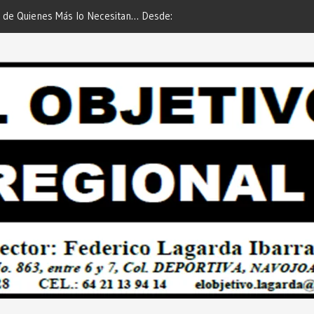
 de Quienes Más lo Necesitan… Desde:
Es María Rosario Esquer la
etivo Regional”.
AUTOMÓVIL DODGE ATTIT
PREDIAL 2026”… Desde: Red
Regional”.