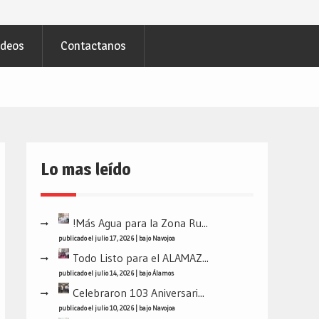
ideos
Contactanos
Lo mas leído
!Más Agua para la Zona Ru...
publicado el julio 17, 2026
|
bajo
Navojoa
Todo Listo para el ALAMAZ...
publicado el julio 14, 2026
|
bajo
Álamos
Celebraron 103 Aniversari...
publicado el julio 10, 2026
|
bajo
Navojoa