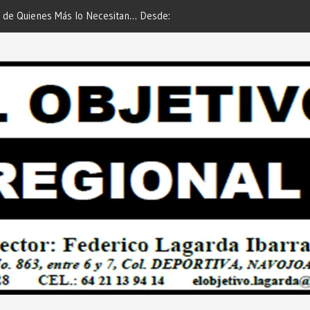
 de Quienes Más lo Necesitan… Desde:
Es María Rosario Esquer la
etivo Regional”.
AUTOMÓVIL DODGE ATTIT
PREDIAL 2026”… Desde: Red
Regional”.