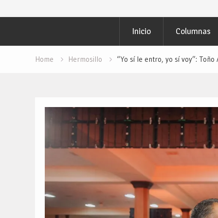
Inicio
Columnas
Home
Hermosillo
“Yo sí le entro, yo sí voy”: Toñ