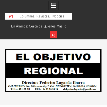
Columnas, Revistas... Noticias
En Álamos: Cerca de Quienes Más lo
Es María Rosario Es
ad
Necesitan… Desde: Redacción “El
Ganadora del A
Objetivo Regional”.
ATTITUDE de “GAN
Skip
2026”… Desde: Reda
to
Regio
content