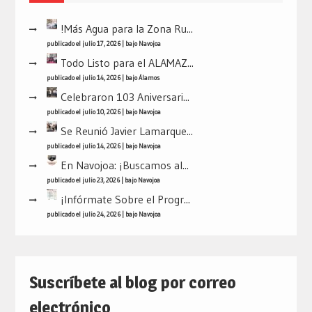
!Más Agua para la Zona Ru...
publicado el julio 17, 2026
|
bajo
Navojoa
Todo Listo para el ALAMAZ...
publicado el julio 14, 2026
|
bajo
Álamos
Celebraron 103 Aniversari...
publicado el julio 10, 2026
|
bajo
Navojoa
Se Reunió Javier Lamarque...
publicado el julio 14, 2026
|
bajo
Navojoa
En Navojoa: ¡Buscamos al...
publicado el julio 23, 2026
|
bajo
Navojoa
¡Infórmate Sobre el Progr...
publicado el julio 24, 2026
|
bajo
Navojoa
Suscríbete al blog por correo
electrónico