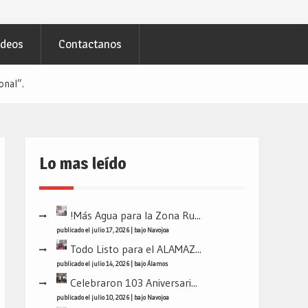
ideos
Contactanos
onal”.
Lo mas leído
!Más Agua para la Zona Ru...
publicado el julio 17, 2026
|
bajo
Navojoa
Todo Listo para el ALAMAZ...
publicado el julio 14, 2026
|
bajo
Álamos
Celebraron 103 Aniversari...
publicado el julio 10, 2026
|
bajo
Navojoa