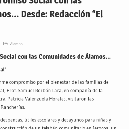
omiso Social con las
os… Desde: Redacción “El
Álamos
Social con las Comunidades de Álamos…
al”
rme compromiso por el bienestar de las familias de
pal, Prof. Samuel Borbón Lara, en compañía de la
ra. Patricia Valenzuela Morales, visitaron las
 Rancherías.
 despensas, útiles escolares y desayunos para niñas y
 construcción de un tejabán comunitario en Jerocoa, un