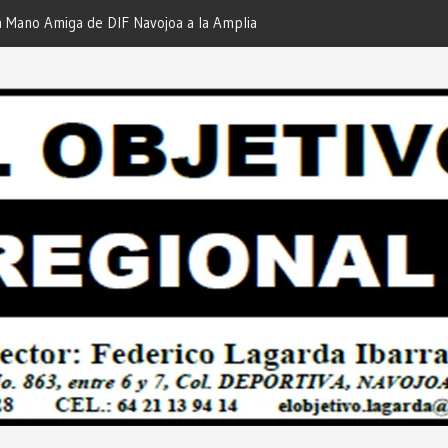
iga de DIF Navojoa a la Ampliación
¡En Etchojoa es Momento de
 Feria de Servicios… Desde: Redacción
Nuestras Familias!… Desde: 
onal”.
Regional”.