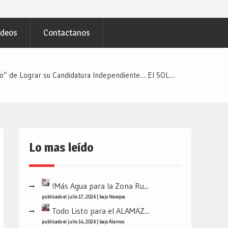
ideos
Contactanos
to” de Lograr su Candidatura Independiente… El SOL…
Lo mas leído
!Más Agua para la Zona Ru...
publicado el julio 17, 2026
|
bajo
Navojoa
Todo Listo para el ALAMAZ...
publicado el julio 14, 2026
|
bajo
Álamos