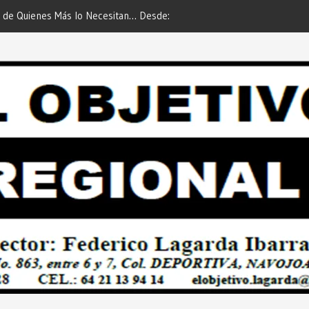
 de Quienes Más lo Necesitan… Desde:
Es María Rosario Esquer la
etivo Regional”.
AUTOMÓVIL DODGE ATTIT
PREDIAL 2026”… Desde: Red
Regional”.