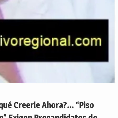
 qué Creerle Ahora?… “Piso
ón” Exigen Precandidatos de