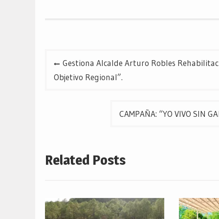
una
una
una
ventana
ventana
ventana
nueva)
nueva)
nueva)
Navegación
Gestiona Alcalde Arturo Robles Rehabilitac
de
Objetivo Regional”.
entradas
CAMPAÑA: “YO VIVO SIN GAR
Related Posts