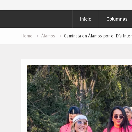
Inicio
Columnas
Home
Álamos
Caminata en Álamos por el Día Inter