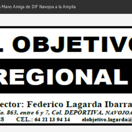
iga de DIF Navojoa a la Ampliación
¡En Etchojoa es Momento de
 Feria de Servicios… Desde: Redacción
Nuestras Familias!… Desde: 
onal”.
Regional”.