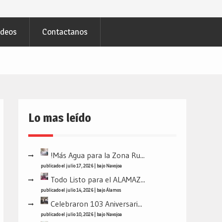
ideos
Contactanos
Lo mas leído
!Más Agua para la Zona Ru...
publicado el julio 17, 2026
|
bajo
Navojoa
Todo Listo para el ALAMAZ...
publicado el julio 14, 2026
|
bajo
Álamos
Celebraron 103 Aniversari...
publicado el julio 10, 2026
|
bajo
Navojoa