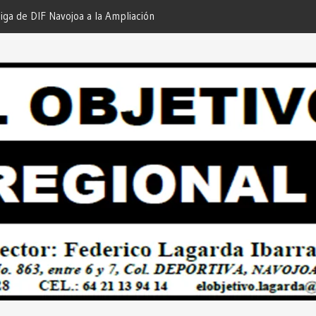
iga de DIF Navojoa a la Ampliación
¡En Etchojoa es Momento de
 Feria de Servicios… Desde: Redacción
Nuestras Familias!… Desde: 
onal”.
Regional”.