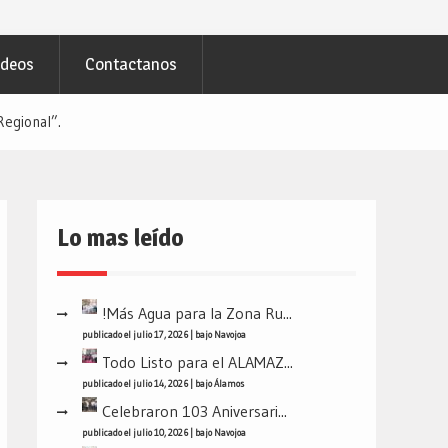
ideos
Contactanos
Regional”.
Lo mas leído
!Más Agua para la Zona Ru...
publicado el julio 17, 2026
|
bajo
Navojoa
Todo Listo para el ALAMAZ...
publicado el julio 14, 2026
|
bajo
Álamos
Celebraron 103 Aniversari...
publicado el julio 10, 2026
|
bajo
Navojoa