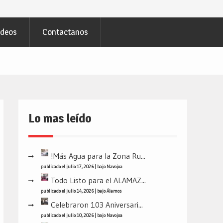
ideos
Contactanos
Lo mas leído
!Más Agua para la Zona Ru...
publicado el julio 17, 2026
|
bajo
Navojoa
Todo Listo para el ALAMAZ...
publicado el julio 14, 2026
|
bajo
Álamos
Celebraron 103 Aniversari...
publicado el julio 10, 2026
|
bajo
Navojoa