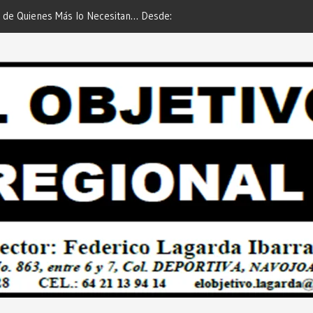
 de Quienes Más lo Necesitan… Desde:
Es María Rosario Esquer la
etivo Regional”.
AUTOMÓVIL DODGE ATTIT
PREDIAL 2026”… Desde: Red
Regional”.