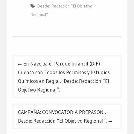
Twitter
Facebook
Google+
Desde: Redacción “El Objetivo
(Se
(Se
(Se
abre
abre
abre
en
en
en
Regional”
una
una
una
ventana
ventana
ventana
nueva)
nueva)
nueva)
Navegación
En Navojoa el Parque Infantil (DIF)
de
Cuenta con Todos los Permisos y Estudios
entradas
Químicos en Regla… Desde: Redacción “El
Objetivo Regional”.
CAMPAÑA: CONVOCATORIA PREPASON…
Desde: Redacción “El Objetivo Regional”.