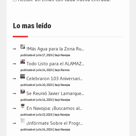
Lo mas leído
!Más Agua para la Zona Ru...
publicado el julio 17, 2026
|
bajo
Navojoa
Todo Listo para el ALAMAZ...
publicado el julio 14, 2026
|
bajo
Álamos
Celebraron 103 Aniversari...
publicado el julio 10, 2026
|
bajo
Navojoa
Se Reunió Javier Lamarque...
publicado el julio 14, 2026
|
bajo
Navojoa
En Navojoa: ¡Buscamos al...
publicado el julio 23, 2026
|
bajo
Navojoa
¡Infórmate Sobre el Progr...
publicado el julio 24, 2026
|
bajo
Navojoa