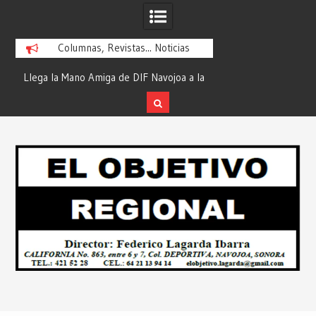
Columnas, Revistas... Noticias
ra
Llega la Mano Amiga de DIF Navojoa a la
¡En Etchojoa es Mom
y
Ampliación Beltrones con la Feria de
la Salud de Nuestra
Servicios… Desde: Redacción “El
Redacción “El Obj
Skip
l
Objetivo Regional”.
to
content