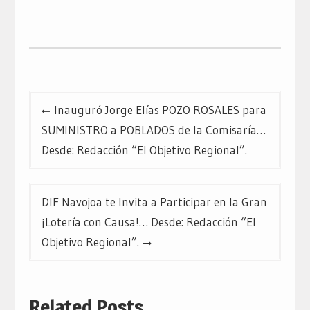
en
en
en
Twitter
Facebook
Google+
(Se
(Se
(Se
abre
abre
abre
en
en
en
una
una
una
ventana
ventana
ventana
nueva)
nueva)
nueva)
Navegación
Inauguró Jorge Elías POZO ROSALES para
de
SUMINISTRO a POBLADOS de la Comisaría…
entradas
Desde: Redacción “El Objetivo Regional”.
DIF Navojoa te Invita a Participar en la Gran
¡Lotería con Causa!… Desde: Redacción “El
Objetivo Regional”.
Related Posts