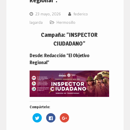
23 mayo, 2026
federico
lagarda
Hermosillo
Campaña: “INSPECTOR
CIUDADANO”
Desde: Redacción “El Objetivo
Regional”
Compártelo:
Haz
Haz
Haz
clic
clic
clic
para
para
para
compartir
compartir
compartir