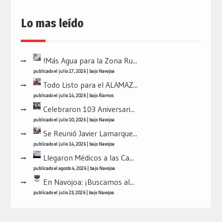
Lo mas leído
!Más Agua para la Zona Ru...
publicado el julio 17, 2026
|
bajo
Navojoa
Todo Listo para el ALAMAZ...
publicado el julio 14, 2026
|
bajo
Álamos
Celebraron 103 Aniversari...
publicado el julio 10, 2026
|
bajo
Navojoa
Se Reunió Javier Lamarque...
publicado el julio 14, 2026
|
bajo
Navojoa
Llegaron Médicos a las Ca...
publicado el agosto 4, 2026
|
bajo
Navojoa
En Navojoa: ¡Buscamos al...
publicado el julio 23, 2026
|
bajo
Navojoa