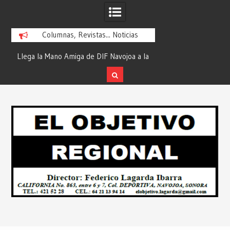
Columnas, Revistas... Noticias
ra
Llega la Mano Amiga de DIF Navojoa a la
¡En Etchojoa es Mom
y
Ampliación Beltrones con la Feria de
la Salud de Nuestra
Servicios… Desde: Redacción “El
Redacción “El Obj
Skip
l
Objetivo Regional”.
to
content