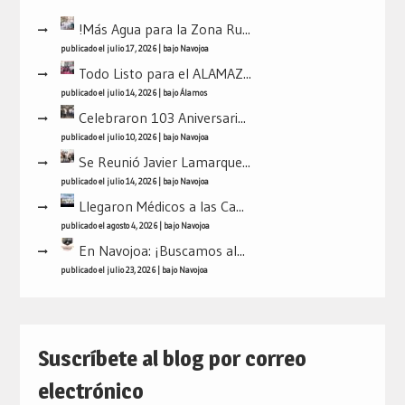
!Más Agua para la Zona Ru...
publicado el julio 17, 2026
|
bajo
Navojoa
Todo Listo para el ALAMAZ...
publicado el julio 14, 2026
|
bajo
Álamos
Celebraron 103 Aniversari...
publicado el julio 10, 2026
|
bajo
Navojoa
Se Reunió Javier Lamarque...
publicado el julio 14, 2026
|
bajo
Navojoa
Llegaron Médicos a las Ca...
publicado el agosto 4, 2026
|
bajo
Navojoa
En Navojoa: ¡Buscamos al...
publicado el julio 23, 2026
|
bajo
Navojoa
Suscríbete al blog por correo
electrónico