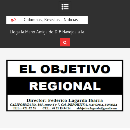
Columnas, Revistas... Noticias
ra
Llega la Mano Amiga de DIF Navojoa a la
¡En Etchojoa es Mom
y
Ampliación Beltrones con la Feria de
la Salud de Nuestra
Servicios… Desde: Redacción “El
Redacción “El Obj
Skip
l
Objetivo Regional”.
to
content