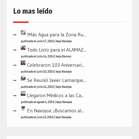
Lo mas leído
!Más Agua para la Zona Ru...
publicado el julio 17, 2026
|
bajo
Navojoa
Todo Listo para el ALAMAZ...
publicado el julio 14, 2026
|
bajo
Álamos
Celebraron 103 Aniversari...
publicado el julio 10, 2026
|
bajo
Navojoa
Se Reunió Javier Lamarque...
publicado el julio 14, 2026
|
bajo
Navojoa
Llegaron Médicos a las Ca...
publicado el agosto 4, 2026
|
bajo
Navojoa
En Navojoa: ¡Buscamos al...
publicado el julio 23, 2026
|
bajo
Navojoa