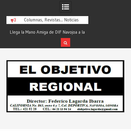
Columnas, Revistas... Noticias
ra
Llega la Mano Amiga de DIF Navojoa a la
¡En Etchojoa es Mom
y
Ampliación Beltrones con la Feria de
la Salud de Nuestra
Servicios… Desde: Redacción “El
Redacción “El Obj
Skip
l
Objetivo Regional”.
to
content