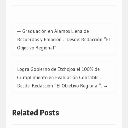
en
en
en
una
una
una
ventana
ventana
ventana
nueva)
nueva)
nueva)
Navegación
Graduación en Álamos Llena de
de
Recuerdos y Emoción… Desde: Redacción “El
entradas
Objetivo Regional”.
Logra Gobierno de Etchojoa el 100% de
Cumplimiento en Evaluación Contable…
Desde: Redacción “El Objetivo Regional”.
Related Posts