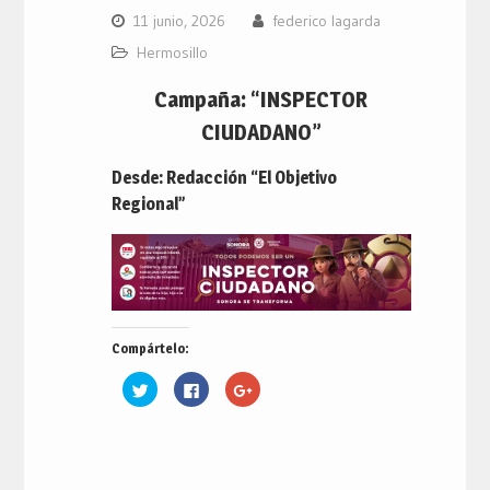
11 junio, 2026
federico lagarda
Hermosillo
Campaña: “INSPECTOR
CIUDADANO”
Desde: Redacción “El Objetivo
Regional”
Compártelo:
Haz
Haz
Haz
clic
clic
clic
para
para
para
compartir
compartir
compartir
en
en
en
Twitter
Facebook
Google+
(Se
(Se
(Se
abre
abre
abre