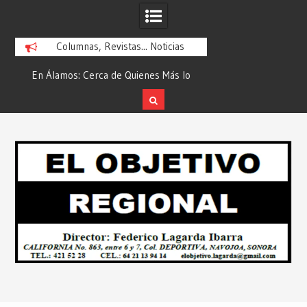
Columnas, Revistas... Noticias
En Álamos: Cerca de Quienes Más lo
Es María Rosario Es
ad
Necesitan… Desde: Redacción “El
Ganadora del A
Objetivo Regional”.
ATTITUDE de “GAN
Skip
2026”… Desde: Reda
to
Regio
content