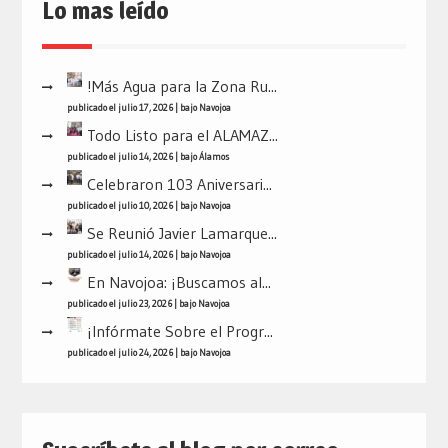
Lo mas leído
!Más Agua para la Zona Ru...
publicado el julio 17, 2026
|
bajo
Navojoa
Todo Listo para el ALAMAZ...
publicado el julio 14, 2026
|
bajo
Álamos
Celebraron 103 Aniversari...
publicado el julio 10, 2026
|
bajo
Navojoa
Se Reunió Javier Lamarque...
publicado el julio 14, 2026
|
bajo
Navojoa
En Navojoa: ¡Buscamos al...
publicado el julio 23, 2026
|
bajo
Navojoa
¡Infórmate Sobre el Progr...
publicado el julio 24, 2026
|
bajo
Navojoa