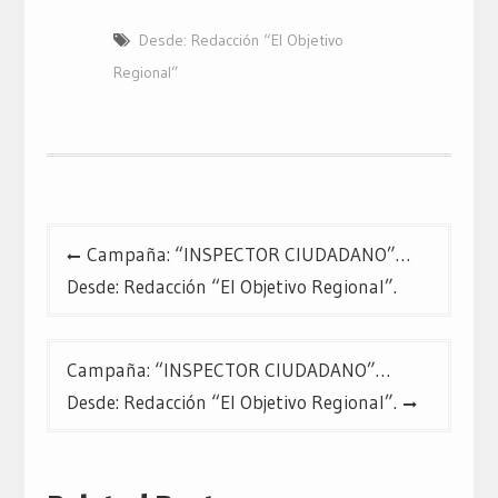
compartir
compartir
compartir
en
en
en
Twitter
Facebook
Google+
Desde: Redacción “El Objetivo
(Se
(Se
(Se
abre
abre
abre
en
en
en
Regional”
una
una
una
ventana
ventana
ventana
nueva)
nueva)
nueva)
Navegación
Campaña: “INSPECTOR CIUDADANO”…
de
Desde: Redacción “El Objetivo Regional”.
entradas
Campaña: “INSPECTOR CIUDADANO”…
Desde: Redacción “El Objetivo Regional”.