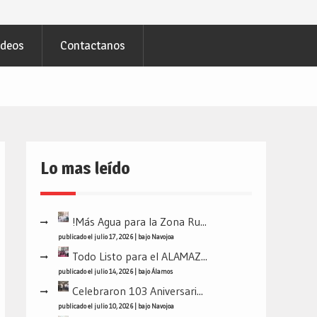
ideos
Contactanos
Lo mas leído
!Más Agua para la Zona Ru...
publicado el julio 17, 2026
|
bajo
Navojoa
Todo Listo para el ALAMAZ...
publicado el julio 14, 2026
|
bajo
Álamos
Celebraron 103 Aniversari...
publicado el julio 10, 2026
|
bajo
Navojoa