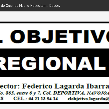
 de Quienes Más lo Necesitan… Desde:
Es María Rosario Esquer la
etivo Regional”.
AUTOMÓVIL DODGE ATTIT
PREDIAL 2026”… Desde: Red
Regional”.