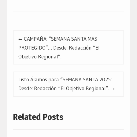
abre
abre
abre
en
en
en
una
una
una
ventana
ventana
ventana
nueva)
nueva)
nueva)
Navegación
CAMPAÑA: “SEMANA SANTA MÁS
de
PROTEGIDO”… Desde: Redacción “El
entradas
Objetivo Regional”.
Listo Álamos para “SEMANA SANTA 2025″…
Desde: Redacción “El Objetivo Regional”.
Related Posts