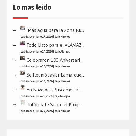
Lo mas leído
!Más Agua para la Zona Ru...
publicado el julio 17, 2026
|
bajo
Navojoa
Todo Listo para el ALAMAZ...
publicado el julio 14, 2026
|
bajo
Álamos
Celebraron 103 Aniversari...
publicado el julio 10, 2026
|
bajo
Navojoa
Se Reunió Javier Lamarque...
publicado el julio 14, 2026
|
bajo
Navojoa
En Navojoa: ¡Buscamos al...
publicado el julio 23, 2026
|
bajo
Navojoa
¡Infórmate Sobre el Progr...
publicado el julio 24, 2026
|
bajo
Navojoa