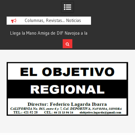
Columnas, Revistas... Noticias
ra
Llega la Mano Amiga de DIF Navojoa a la
¡En Etchojoa es Mom
y
Ampliación Beltrones con la Feria de
la Salud de Nuestra
Servicios… Desde: Redacción “El
Redacción “El Obj
Skip
l
Objetivo Regional”.
to
content