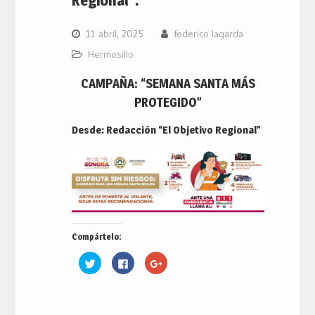
11 abril, 2025
federico lagarda
Hermosillo
CAMPAÑA: “SEMANA SANTA MÁS
PROTEGIDO”
Desde: Redacción “El Objetivo Regional”
Compártelo:
Haz
Haz
Haz
clic
clic
clic
para
para
para
compartir
compartir
compartir
en
en
en
Twitter
Facebook
Google+
(Se
(Se
(Se