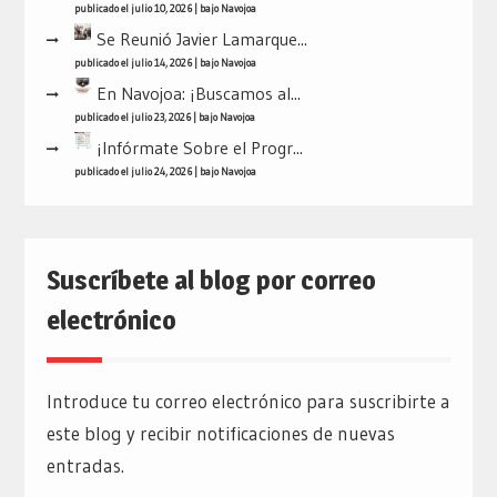
publicado el julio 10, 2026
|
bajo
Navojoa
Se Reunió Javier Lamarque...
publicado el julio 14, 2026
|
bajo
Navojoa
En Navojoa: ¡Buscamos al...
publicado el julio 23, 2026
|
bajo
Navojoa
¡Infórmate Sobre el Progr...
publicado el julio 24, 2026
|
bajo
Navojoa
Suscríbete al blog por correo
electrónico
Introduce tu correo electrónico para suscribirte a
este blog y recibir notificaciones de nuevas
entradas.