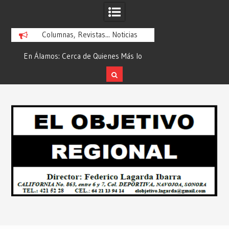
Columnas, Revistas... Noticias
En Álamos: Cerca de Quienes Más lo
Es María Rosario Es
ad
Necesitan… Desde: Redacción “El
Ganadora del A
Objetivo Regional”.
ATTITUDE de “GAN
Skip
2026”… Desde: Reda
to
Regio
content