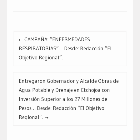
abre
abre
abre
en
en
en
una
una
una
ventana
ventana
ventana
nueva)
nueva)
nueva)
Navegación
CAMPAÑA: “ENFERMEDADES
de
RESPIRATORIAS”… Desde: Redacción “El
entradas
Objetivo Regional”.
Entregaron Gobernador y Alcalde Obras de
Agua Potable y Drenaje en Etchojoa con
Inversión Superior a los 27 Millones de
Pesos… Desde: Redacción “El Objetivo
Regional”.