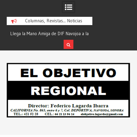
Columnas, Revistas... Noticias
ra
Llega la Mano Amiga de DIF Navojoa a la
¡En Etchojoa es Mom
y
Ampliación Beltrones con la Feria de
la Salud de Nuestra
Servicios… Desde: Redacción “El
Redacción “El Obj
Skip
l
Objetivo Regional”.
to
content