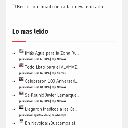
Recibir un email con cada nueva entrada.
Lo mas leído
!Más Agua para la Zona Ru...
publicado el julio 17, 2026
|
bajo
Navojoa
Todo Listo para el ALAMAZ...
publicado el julio 14, 2026
|
bajo
Álamos
Celebraron 103 Aniversari...
publicado el julio 10, 2026
|
bajo
Navojoa
Se Reunió Javier Lamarque...
publicado el julio 14, 2026
|
bajo
Navojoa
Llegaron Médicos a las Ca...
publicado el agosto 4, 2026
|
bajo
Navojoa
En Navojoa: ¡Buscamos al...