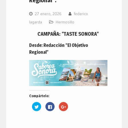
27 enero, 2026
federico
lagarda
Hermosillo
CAMPAÑA: “TASTE SONORA”
Desde: Redacción “El Objetivo
Regional”
Compártelo:
Haz
Haz
Haz
clic
clic
clic
para
para
para
compartir
compartir
compartir
en
en
en
Twitter
Facebook
Google+
(Se
(Se
(Se