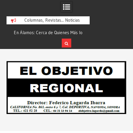
Columnas, Revistas... Noticias
En Álamos: Cerca de Quienes Más lo
Es María Rosario Es
ad
Necesitan… Desde: Redacción “El
Ganadora del A
Objetivo Regional”.
ATTITUDE de “GAN
Skip
2026”… Desde: Reda
to
Regio
content