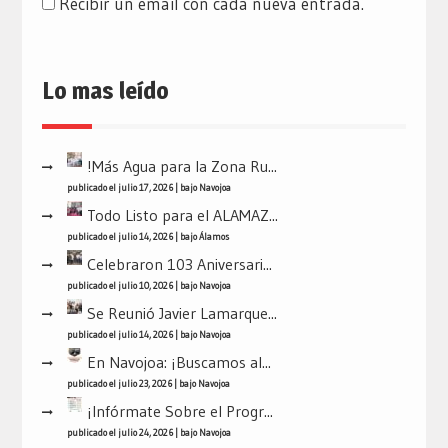
Recibir un email con cada nueva entrada.
Lo mas leído
!Más Agua para la Zona Ru...
publicado el julio 17, 2026
|
bajo
Navojoa
Todo Listo para el ALAMAZ...
publicado el julio 14, 2026
|
bajo
Álamos
Celebraron 103 Aniversari...
publicado el julio 10, 2026
|
bajo
Navojoa
Se Reunió Javier Lamarque...
publicado el julio 14, 2026
|
bajo
Navojoa
En Navojoa: ¡Buscamos al...
publicado el julio 23, 2026
|
bajo
Navojoa
¡Infórmate Sobre el Progr...
publicado el julio 24, 2026
|
bajo
Navojoa