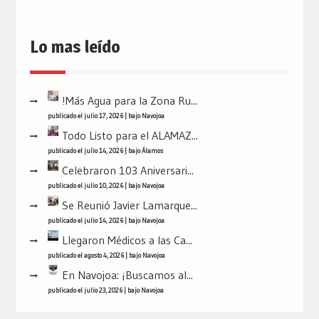
Lo mas leído
!Más Agua para la Zona Ru...
publicado el julio 17, 2026
|
bajo
Navojoa
Todo Listo para el ALAMAZ...
publicado el julio 14, 2026
|
bajo
Álamos
Celebraron 103 Aniversari...
publicado el julio 10, 2026
|
bajo
Navojoa
Se Reunió Javier Lamarque...
publicado el julio 14, 2026
|
bajo
Navojoa
Llegaron Médicos a las Ca...
publicado el agosto 4, 2026
|
bajo
Navojoa
En Navojoa: ¡Buscamos al...
publicado el julio 23, 2026
|
bajo
Navojoa