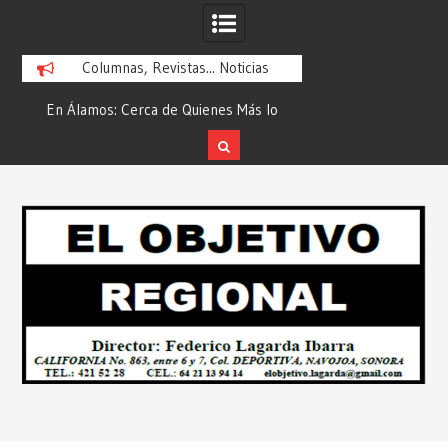
Columnas, Revistas... Noticias
En Álamos: Cerca de Quienes Más lo
Es María Rosario Es
ad
Necesitan… Desde: Redacción “El
Ganadora del A
Objetivo Regional”.
ATTITUDE de “GAN
Skip
2026”… Desde: Reda
to
Regio
content