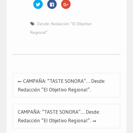
Haz
Haz
Haz
clic
clic
clic
para
para
para
compartir
compartir
compartir
en
en
en
Twitter
Facebook
Google+
Desde: Redacción “El Objetivo
(Se
(Se
(Se
abre
abre
abre
en
en
en
Regional”
una
una
una
ventana
ventana
ventana
nueva)
nueva)
nueva)
Navegación
CAMPAÑA: “TASTE SONORA”… Desde:
de
Redacción “El Objetivo Regional”.
entradas
CAMPAÑA: “TASTE SONORA”… Desde:
Redacción “El Objetivo Regional”.