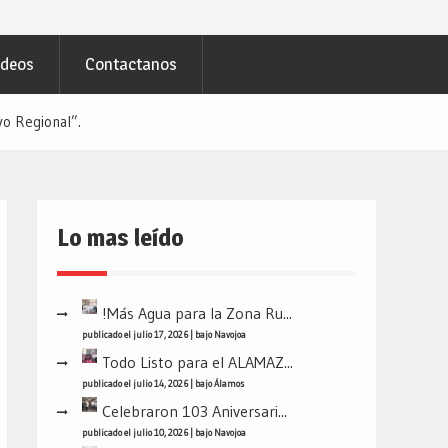
ideos
Contactanos
 Regional”.
Lo mas leído
!Más Agua para la Zona Ru...
publicado el julio 17, 2026
|
bajo
Navojoa
Todo Listo para el ALAMAZ...
publicado el julio 14, 2026
|
bajo
Álamos
Celebraron 103 Aniversari...
publicado el julio 10, 2026
|
bajo
Navojoa