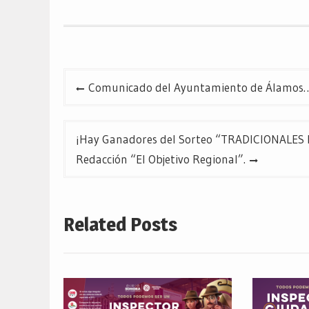
abre
abre
abre
en
en
en
una
una
una
ventana
ventana
ventana
nueva)
nueva)
nueva)
Navegación
Comunicado del Ayuntamiento de Álamos… D
de
entradas
¡Hay Ganadores del Sorteo “TRADICIONALE
Redacción “El Objetivo Regional”.
Related Posts