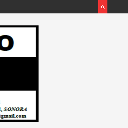
ad el PLAN INTEGRAL
Campaña: “INSPECTOR CIUDADANO”… Des
e: Redacción “El
Redacción “El Objetivo Regional”.