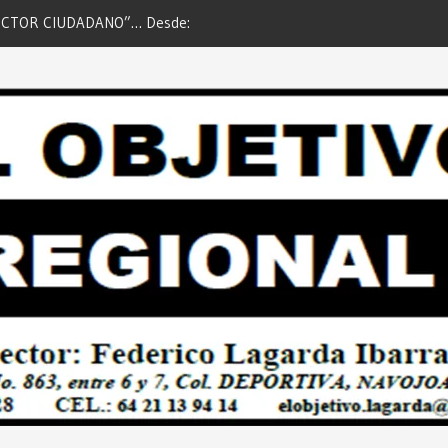
OR CIUDADANO”… Desde:
Logra Jorge Elías Hacer Realid
o Regional”.
para PAVIMENTAR Navojoa… Desd
Objetivo Regional”.