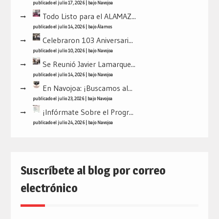
publicado el julio 17, 2026
|
bajo
Navojoa
Todo Listo para el ALAMAZ...
publicado el julio 14, 2026
|
bajo
Álamos
Celebraron 103 Aniversari...
publicado el julio 10, 2026
|
bajo
Navojoa
Se Reunió Javier Lamarque...
publicado el julio 14, 2026
|
bajo
Navojoa
En Navojoa: ¡Buscamos al...
publicado el julio 23, 2026
|
bajo
Navojoa
¡Infórmate Sobre el Progr...
publicado el julio 24, 2026
|
bajo
Navojoa
Suscríbete al blog por correo
electrónico