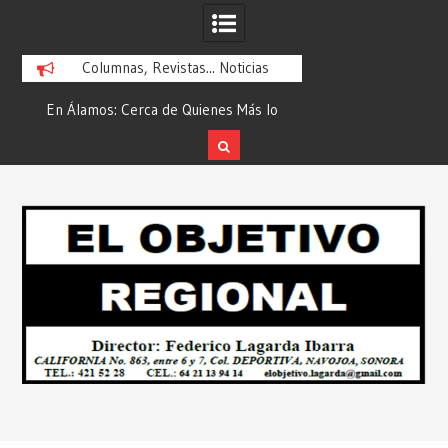
Columnas, Revistas... Noticias
En Álamos: Cerca de Quienes Más lo
Es María Rosario Es
ad
Necesitan… Desde: Redacción “El
Ganadora del A
Objetivo Regional”.
ATTITUDE de “GAN
Skip
2026”… Desde: Reda
to
Regio
content