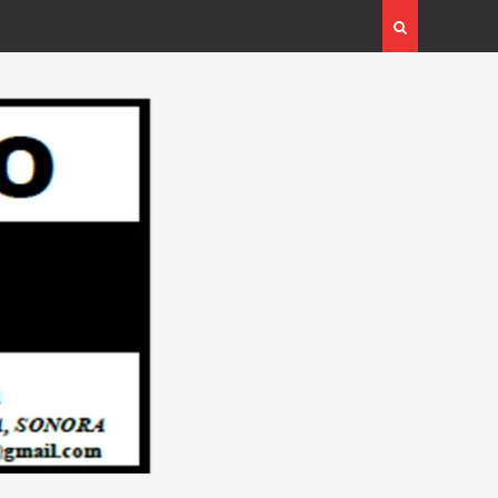
 Ganadora del
Respalda Sector Empresarial Plan Integral para
ANA CON TU
Pavimentar Navojoa… Desde: Redacción “El Objet
l Objetivo
Regional”.