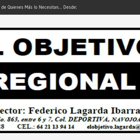
s Más lo Necesitan… Desde:
Es María Rosario Esquer la Afortunada
onal”.
AUTOMÓVIL DODGE ATTITUDE de “G
PREDIAL 2026”… Desde: Redacción “E
Regional”.