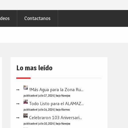
ideos
Contactanos
Lo mas leído
!Más Agua para la Zona Ru...
publicado el julio 17, 2026
|
bajo
Navojoa
Todo Listo para el ALAMAZ...
publicado el julio 14, 2026
|
bajo
Álamos
Celebraron 103 Aniversari...
publicado el julio 10, 2026
|
bajo
Navojoa