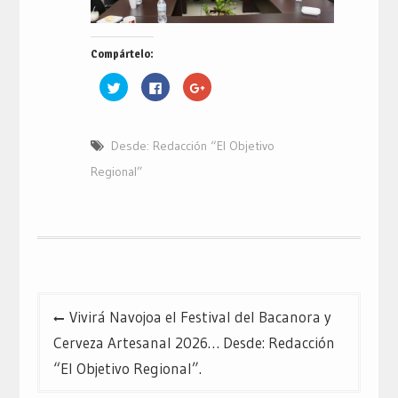
Compártelo:
Haz
Haz
Haz
clic
clic
clic
para
para
para
compartir
compartir
compartir
en
en
en
Twitter
Facebook
Google+
Desde: Redacción “El Objetivo
(Se
(Se
(Se
abre
abre
abre
en
en
en
Regional”
una
una
una
ventana
ventana
ventana
nueva)
nueva)
nueva)
Navegación
Vivirá Navojoa el Festival del Bacanora y
de
Cerveza Artesanal 2026… Desde: Redacción
entradas
“El Objetivo Regional”.