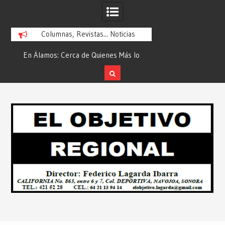
Columnas, Revistas... Noticias
En Álamos: Cerca de Quienes Más lo
Es María Rosario Es
ad
Necesitan… Desde: Redacción “El
Ganadora del A
Objetivo Regional”.
ATTITUDE de “GAN
Skip
2026”… Desde: Reda
to
Regio
content