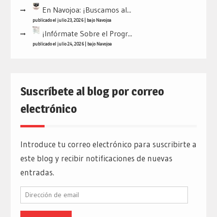
En Navojoa: ¡Buscamos al...
publicado el julio 23, 2026
|
bajo
Navojoa
¡Infórmate Sobre el Progr...
publicado el julio 24, 2026
|
bajo
Navojoa
Suscríbete al blog por correo
electrónico
Introduce tu correo electrónico para suscribirte a
este blog y recibir notificaciones de nuevas
entradas.
Dirección
de