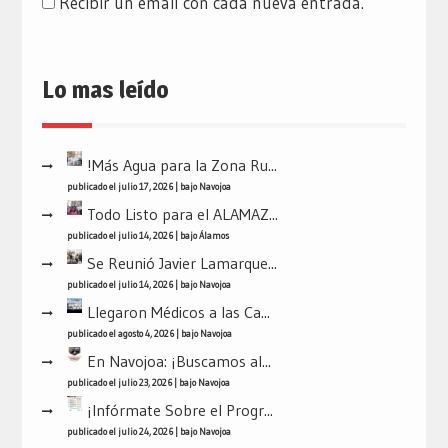
Recibir un email con cada nueva entrada.
Lo mas leído
!Más Agua para la Zona Ru...
publicado el julio 17, 2026
|
bajo
Navojoa
Todo Listo para el ALAMAZ...
publicado el julio 14, 2026
|
bajo
Álamos
Se Reunió Javier Lamarque...
publicado el julio 14, 2026
|
bajo
Navojoa
Llegaron Médicos a las Ca...
publicado el agosto 4, 2026
|
bajo
Navojoa
En Navojoa: ¡Buscamos al...
publicado el julio 23, 2026
|
bajo
Navojoa
¡Infórmate Sobre el Progr...
publicado el julio 24, 2026
|
bajo
Navojoa