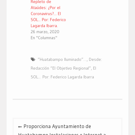
Repleto de
Ataúdes: ¿Por el
Coronavirus?... El
SOL... Por: Federico
Lagarda Ibarra.
26 marzo, 2020
En "Columnas"
“Huatabampo Iluminado”…
,
Desde:
Redacción “El Objetivo Regional”
,
El
SOL... Por: Federico Lagarda Ibarra
Navegación
Proporciona Ayuntamiento de
de
Huatabampo Instalaciones e Internet a