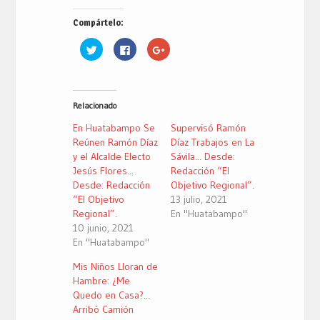
Compártelo:
Haz
Haz
Haz
clic
clic
clic
para
para
para
compartir
compartir
compartir
en
en
en
Twitter
Facebook
Google+
(Se
(Se
(Se
Relacionado
abre
abre
abre
en
en
en
una
una
una
En Huatabampo Se
Supervisó Ramón
ventana
ventana
ventana
nueva)
nueva)
nueva)
Reúnen Ramón Díaz
Díaz Trabajos en La
y el Alcalde Electo
Sávila... Desde:
Jesús Flores...
Redacción “El
Desde: Redacción
Objetivo Regional”.
“El Objetivo
13 julio, 2021
Regional”.
En "Huatabampo"
10 junio, 2021
En "Huatabampo"
Mis Niños Lloran de
Hambre: ¿Me
Quedo en Casa?...
Arribó Camión