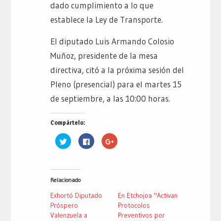
dado cumplimiento a lo que
establece la Ley de Transporte.
El diputado Luis Armando Colosio
Muñoz, presidente de la mesa
directiva, citó a la próxima sesión del
Pleno (presencial) para el martes 15
de septiembre, a las 10:00 horas.
Compártelo:
Haz
Haz
Haz
clic
clic
clic
para
para
para
compartir
compartir
compartir
en
en
en
Twitter
Facebook
Google+
(Se
(Se
(Se
Relacionado
abre
abre
abre
en
en
en
una
una
una
Exhortó Diputado
En Etchojoa "Activan
ventana
ventana
ventana
nueva)
nueva)
nueva)
Próspero
Protocolos
Valenzuela a
Preventivos por