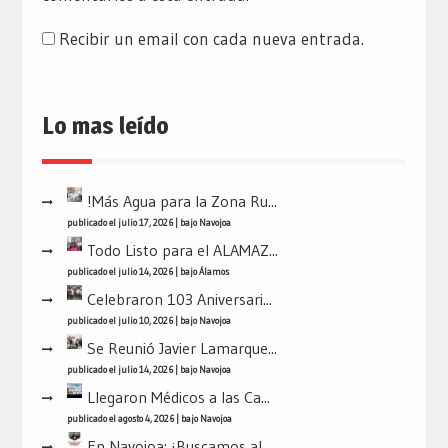
Recibir un email con cada nueva entrada.
Lo mas leído
!Más Agua para la Zona Ru...
publicado el julio 17, 2026
|
bajo
Navojoa
Todo Listo para el ALAMAZ...
publicado el julio 14, 2026
|
bajo
Álamos
Celebraron 103 Aniversari...
publicado el julio 10, 2026
|
bajo
Navojoa
Se Reunió Javier Lamarque...
publicado el julio 14, 2026
|
bajo
Navojoa
Llegaron Médicos a las Ca...
publicado el agosto 4, 2026
|
bajo
Navojoa
En Navojoa: ¡Buscamos al...