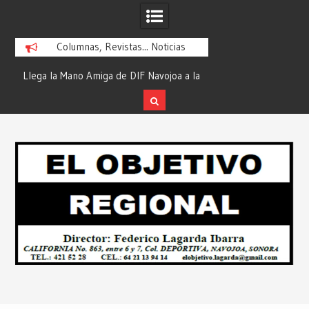
Columnas, Revistas... Noticias
no Amiga de DIF Navojoa a la
¡En Etchojoa es Momento de Actuar p
n Beltrones con la Feria de
la Salud de Nuestras Familias!… Desd
os… Desde: Redacción “El
Redacción “El Objetivo Regional”.
Skip
bjetivo Regional”.
to
content