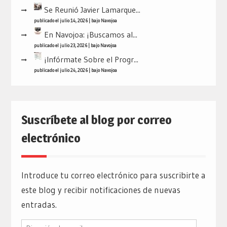
Se Reunió Javier Lamarque...
publicado el julio 14, 2026
|
bajo
Navojoa
En Navojoa: ¡Buscamos al...
publicado el julio 23, 2026
|
bajo
Navojoa
¡Infórmate Sobre el Progr...
publicado el julio 24, 2026
|
bajo
Navojoa
Suscríbete al blog por correo
electrónico
Introduce tu correo electrónico para suscribirte a
este blog y recibir notificaciones de nuevas
entradas.
Dirección