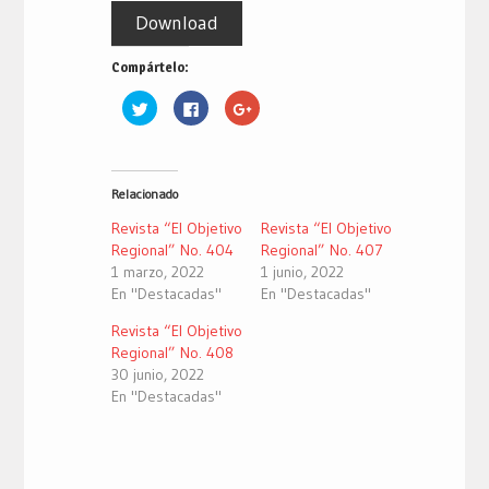
Download
Compártelo:
Haz
Haz
Haz
clic
clic
clic
para
para
para
compartir
compartir
compartir
en
en
en
Twitter
Facebook
Google+
(Se
(Se
(Se
Relacionado
abre
abre
abre
en
en
en
una
una
una
Revista “El Objetivo
Revista “El Objetivo
ventana
ventana
ventana
nueva)
nueva)
nueva)
Regional” No. 404
Regional” No. 407
1 marzo, 2022
1 junio, 2022
En "Destacadas"
En "Destacadas"
Revista “El Objetivo
Regional” No. 408
30 junio, 2022
En "Destacadas"