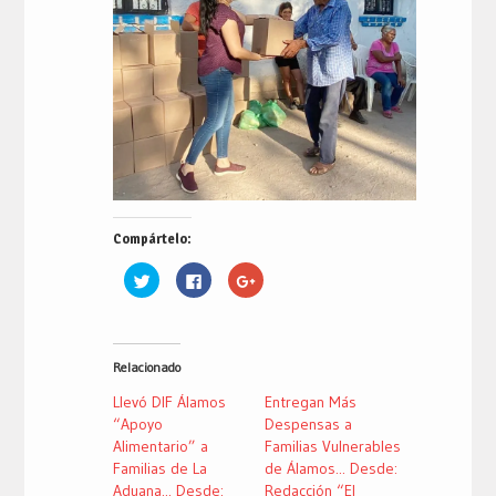
Compártelo:
Haz
Haz
Haz
clic
clic
clic
para
para
para
compartir
compartir
compartir
en
en
en
Twitter
Facebook
Google+
(Se
(Se
(Se
Relacionado
abre
abre
abre
en
en
en
una
una
una
Llevó DIF Álamos
Entregan Más
ventana
ventana
ventana
nueva)
nueva)
nueva)
“Apoyo
Despensas a
Alimentario” a
Familias Vulnerables
Familias de La
de Álamos... Desde:
Aduana... Desde:
Redacción “El