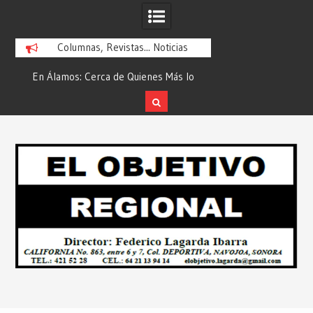
Columnas, Revistas... Noticias
En Álamos: Cerca de Quienes Más lo
Es María Rosario Es
ad
Necesitan… Desde: Redacción “El
Ganadora del A
Objetivo Regional”.
ATTITUDE de “GAN
Skip
2026”… Desde: Reda
to
Regio
content