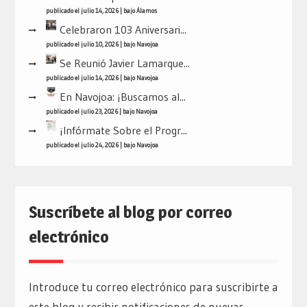
publicado el julio 14, 2026
|
bajo
Álamos
Celebraron 103 Aniversari...
publicado el julio 10, 2026
|
bajo
Navojoa
Se Reunió Javier Lamarque...
publicado el julio 14, 2026
|
bajo
Navojoa
En Navojoa: ¡Buscamos al...
publicado el julio 23, 2026
|
bajo
Navojoa
¡Infórmate Sobre el Progr...
publicado el julio 24, 2026
|
bajo
Navojoa
Suscríbete al blog por correo
electrónico
Introduce tu correo electrónico para suscribirte a
este blog y recibir notificaciones de nuevas