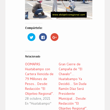
Compártelo:
Haz
Haz
Haz
clic
clic
clic
para
para
para
compartir
compartir
compartir
en
en
en
Twitter
Facebook
Google+
(Se
(Se
(Se
Relacionado
abre
abre
abre
en
en
en
una
una
una
OOMAPAS
Gran Cierre de
ventana
ventana
ventana
nueva)
nueva)
nueva)
Huatabampo con
Campaña de “El
Cartera Vencida de
Chavalo”…
79 Millones de
Huatabampo Ya
Pesos... Desde:
Decidió… Sin Duda
Redacción “El
Ramón Díaz Será
Objetivo Regional”.
Presidente
28 octubre, 2021
Municipal… Desde:
En "Huatabampo"
Redacción “El
Objetivo Regional”.